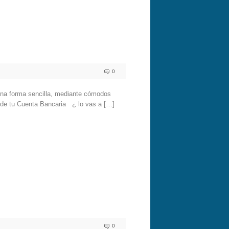
0
una forma sencilla, mediante cómodos
s de tu Cuenta Bancaria ¿ lo vas a […]
0