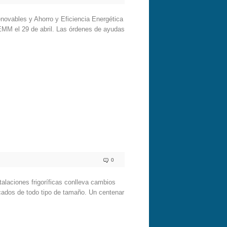
novables y Ahorro y Eficiencia Energética
REMM el 29 de abril. Las órdenes de ayudas
0
alaciones frigoríficas conlleva cambios
ercados de todo tipo de tamaño. Un centenar