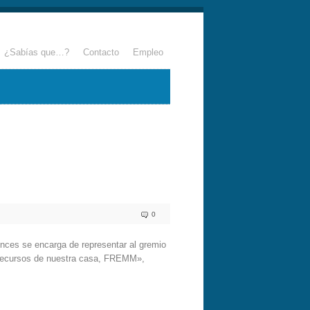
¿Sabías que…?
Contacto
Empleo
0
nces se encarga de representar al gremio
s recursos de nuestra casa, FREMM»,