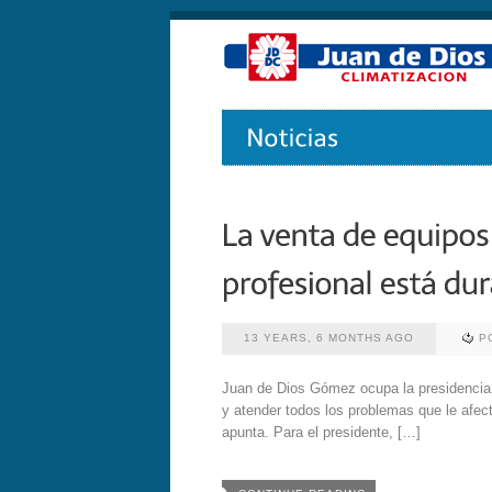
13 YEARS, 6 MONTHS AGO
P
Juan de Dios Gómez ocupa la presidencia 
y atender todos los problemas que le afe
apunta. Para el presidente, […]