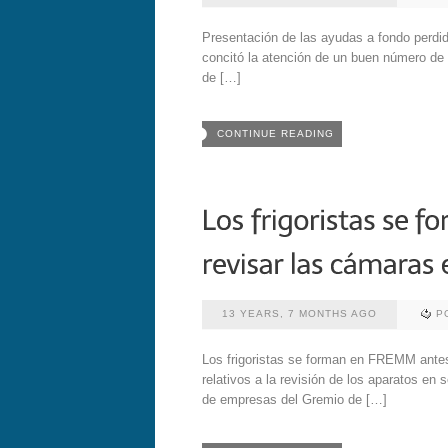
Presentación de las ayudas a fondo perdi
concitó la atención de un buen número de 
de […]
CONTINUE READING
13 YEARS, 7 MONTHS AGO
P
Los frigoristas se forman en FREMM antes 
relativos a la revisión de los aparatos en
de empresas del Gremio de […]