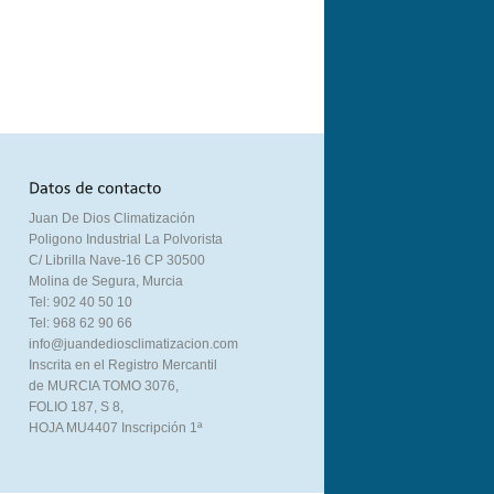
Juan De Dios Climatización
Poligono Industrial La Polvorista
C/ Librilla Nave-16 CP 30500
Molina de Segura, Murcia
Tel: 902 40 50 10
Tel: 968 62 90 66
info@juandediosclimatizacion.com
Inscrita en el Registro Mercantil
de MURCIA TOMO 3076,
FOLIO 187, S 8,
HOJA MU4407 Inscripción 1ª